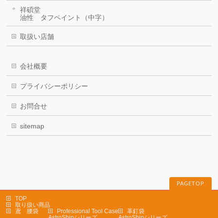
祥碩堂
油性 タフペイント（中字）
取扱い店舗
会社概要
プライバシーポリシー
お問合せ
sitemap
PAGETOP
TOP
取り扱い商品
鳶 腰袋
Professional Tool Case
革釘袋
AstroShipシリーズ
AstroShipシリーズ