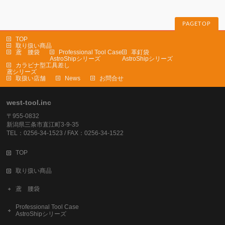
PAGETOP
TOP
取り扱い商品
鳶 腰袋
Professional Tool Case
革釘袋
AstroShipシリーズ
AstroShipシリーズ
カラビナ型工具差し
鳶シリーズ
取扱い店舗
News
お問合せ
west-tool.inc
〒955-0832
新潟県三条市直江町3-9-35
TEL：0256-34-1523 / FAX：0256-34-1522
TOP
取り扱い商品
鳶 腰袋
Professional Tool Case
AstroShipシリーズ