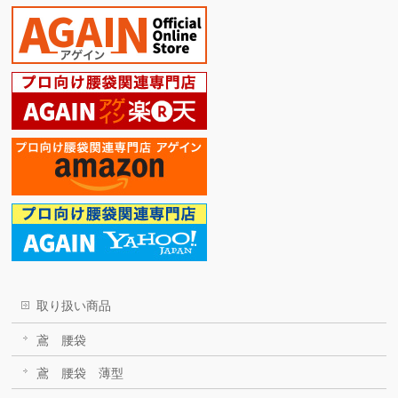
取り扱い商品
鳶 腰袋
鳶 腰袋 薄型