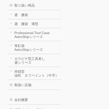
取り扱い商品
鳶 腰袋
鳶 腰袋 薄型
Professional Tool Case
AstroShipシリーズ
革釘袋
AstroShipシリーズ
カラビナ型工具差し
鳶シリーズ
祥碩堂
油性 タフペイント（中字）
取扱い店舗
会社概要