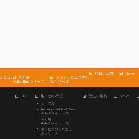
取扱い店舗
News
ool Case
革釘袋
カラビナ型工具差し
AstroShipシリーズ
鳶シリーズ
TOP
取り扱い商品
取扱い店舗
News
鳶 腰袋
Professional Tool Case
AstroShipシリーズ
革釘袋
AstroShipシリーズ
カラビナ型工具差し
鳶シリーズ