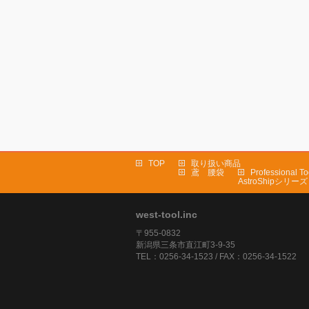
TOP
取り扱い商品
鳶 腰袋
Professional T
AstroShipシリーズ
west-tool.inc
〒955-0832
新潟県三条市直江町3-9-35
TEL：0256-34-1523 / FAX：0256-34-1522