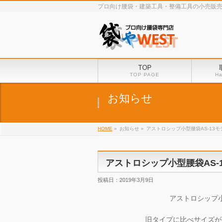
プロ向け腰袋・建築工具・整備工具の小売販売
TOP
TOP PAGE
Ha
お知らせ
HOME
»
お知らせ »
アストロシップ小型腰袋AS-13
アストロシップ小型腰袋AS-
投稿日：2019年3月9日
アストロシップ
旧タイプに比べサイズが