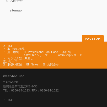
お問合せ
sitemap
PAGETOP
TOP
取り扱い商品
鳶 腰袋
Professional Tool Case
革釘袋
AstroShipシリーズ
AstroShipシリーズ
カラビナ型工具差し
鳶シリーズ
取扱い店舗
News
お問合せ
west-tool.inc
〒955-0832
新潟県三条市直江町3-9-35
TEL：0256-34-1523 / FAX：0256-34-1522
TOP